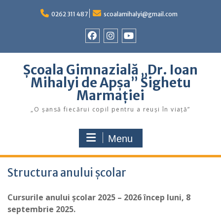
Skip
to
0262 311 487
scoalamihalyi@gmail.com
content
Facebook
Instagram
YouTube
Școala Gimnazială „Dr. Ioan
Mihalyi de Apșa” Sighetu
Marmației
„O șansă fiecărui copil pentru a reuși în viață”
Menu
Structura anului școlar
Cursurile anului şcolar 2025 – 2026 încep luni, 8
septembrie 2025.