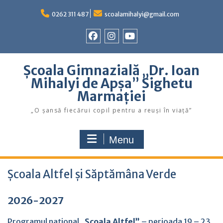
Skip
to
0262 311 487
scoalamihalyi@gmail.com
content
Facebook
Instagram
YouTube
Școala Gimnazială „Dr. Ioan
Mihalyi de Apșa” Sighetu
Marmației
„O șansă fiecărui copil pentru a reuși în viață”
Menu
Școala Altfel și Săptămâna Verde
2026-2027
Programul național
„Școala Altfel”
– perioada 19 – 23