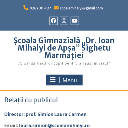
Skip
to
0262 311 487
scoalamihalyi@gmail.com
content
Facebook
Instagram
YouTube
Școala Gimnazială „Dr. Ioan
Mihalyi de Apșa” Sighetu
Marmației
„O șansă fiecărui copil pentru a reuși în viață”
Menu
Relații cu publicul
Director: prof.
Simion Laura Carmen
Email:
laura.simion@scoalamihalyi.ro