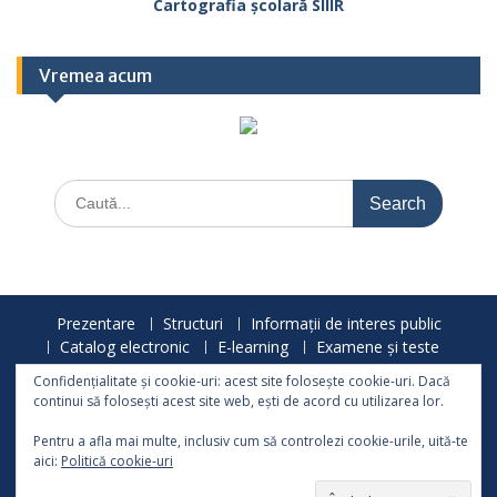
Cartografia școlară SIIIR
Vremea acum
Search
for:
Prezentare
Structuri
Informații de interes public
Catalog electronic
E-learning
Examene și teste
Activități și proiecte
Anunțuri
Confidențialitate și cookie-uri: acest site folosește cookie-uri. Dacă
Olimpiade și concursuri
Sport
Galerie
Orar
continui să folosești acest site web, ești de acord cu utilizarea lor.
Asociația de părinți
Contact
Pentru a afla mai multe, inclusiv cum să controlezi cookie-urile, uită-te
© 2008-2026 - Școala Gimnazială „Dr. Ioan Mihalyi de Apșa”
aici:
Politică cookie-uri
Sighetu-Marmației