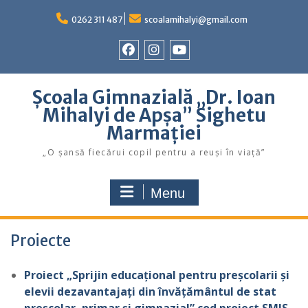
Skip
to
0262 311 487
scoalamihalyi@gmail.com
content
Facebook
Instagram
YouTube
Școala Gimnazială „Dr. Ioan
Mihalyi de Apșa” Sighetu
Marmației
„O șansă fiecărui copil pentru a reuși în viață”
Menu
Proiecte
Proiect „Sprijin educațional pentru preșcolarii și
elevii dezavantajați din învățământul de stat