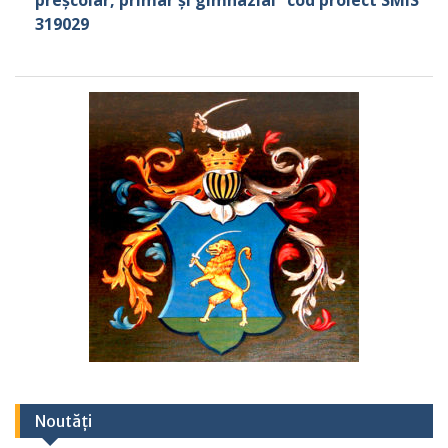
preșcolar, primar și gimnazial” cod proiect SMIS
319029
Noutăți