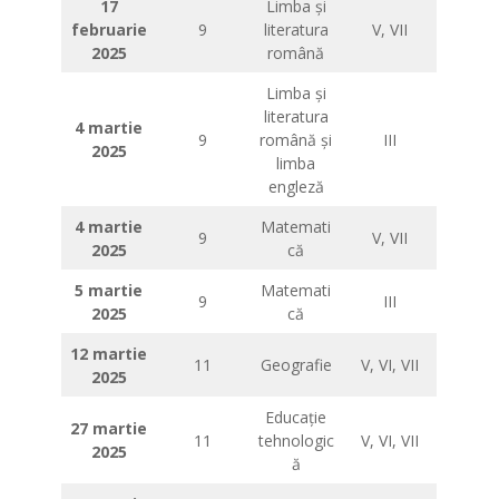
17
Limba și
februarie
9
literatura
V, VII
2025
română
Limba și
literatura
4 martie
9
română și
III
2025
limba
engleză
4 martie
Matemati
9
V, VII
2025
că
5 martie
Matemati
9
III
2025
că
12 martie
11
Geografie
V, VI, VII
2025
Educație
27 martie
11
tehnologic
V, VI, VII
2025
ă