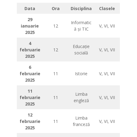
Data
Ora
Disciplina
Clasele
29
Informatic
ianuarie
12
V, VI, VII
ă și TIC
2025
4
Educație
februarie
12
V, VI, VII
socială
2025
6
februarie
11
Istorie
V, VI, VII
2025
11
Limba
februarie
11
V, VI, VII
engleză
2025
12
Limba
februarie
11
V, VI, VII
franceză
2025