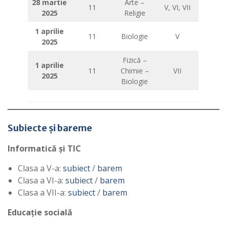
28 martie
Arte –
11
V, VI, VII
2025
Religie
1 aprilie
11
Biologie
V
2025
Fizică –
1 aprilie
11
Chimie –
VII
2025
Biologie
Subiecte și bareme
Informatică și TIC
Clasa a V-a:
subiect
/
barem
Clasa a VI-a:
subiect
/
barem
Clasa a VII-a:
subiect
/
barem
Educație socială