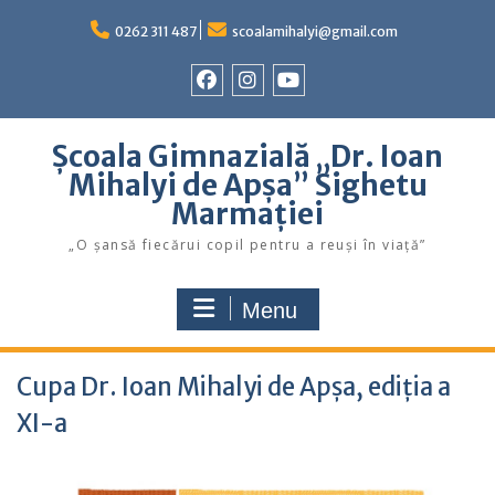
Skip
to
0262 311 487
scoalamihalyi@gmail.com
content
Facebook
Instagram
YouTube
Școala Gimnazială „Dr. Ioan
Mihalyi de Apșa” Sighetu
Marmației
„O șansă fiecărui copil pentru a reuși în viață”
Menu
Cupa Dr. Ioan Mihalyi de Apșa, ediția a
XI-a