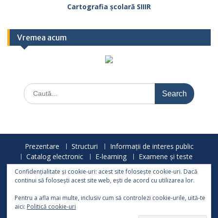
Cartografia școlară SIIIR
Vremea acum
Search
for:
Prezentare
Structuri
Informații de interes public
Catalog electronic
E-learning
Examene și teste
Activități și proiecte
Anunțuri
Confidențialitate și cookie-uri: acest site folosește cookie-uri. Dacă
Olimpiade și concursuri
Sport
Galerie
Orar
continui să folosești acest site web, ești de acord cu utilizarea lor.
Asociația de părinți
Contact
Pentru a afla mai multe, inclusiv cum să controlezi cookie-urile, uită-te
© 2008-2026 - Școala Gimnazială „Dr. Ioan Mihalyi de Apșa”
aici:
Politică cookie-uri
Sighetu-Marmației