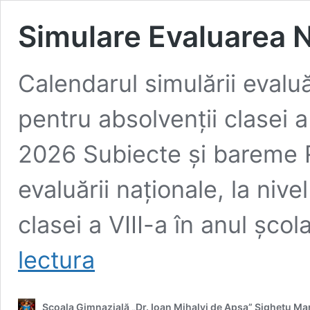
Simulare Evaluarea Na
Calendarul simulării evaluăr
pentru absolvenții clasei a
2026 Subiecte și bareme R
evaluării naționale, la niv
clasei a VIII-a în anul șc
Simulare
lectura
Evaluarea
Națională
clasa
Școala Gimnazială „Dr. Ioan Mihalyi de Apșa” Sighetu Ma
a